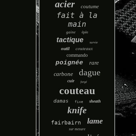
acier
coutume
fait à la
main
gaine
épée
tactique
survie
couteaux
outil
commando
poignée
rare
dague
carbone
cuir
forgé
couteau
damas
sheath
fixe
knife
lame
fairbairn
sur mesure