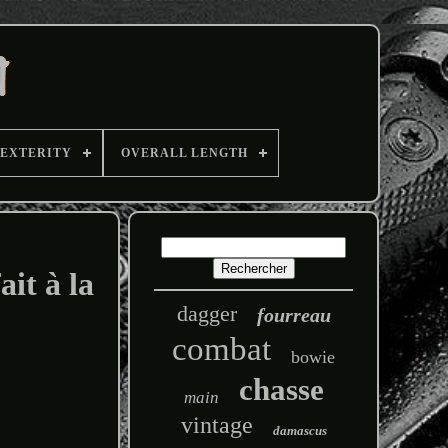
EXTERITY
OVERALL LENGTH
ait à la
dagger
fourreau
combat
bowie
chasse
main
vintage
damascus