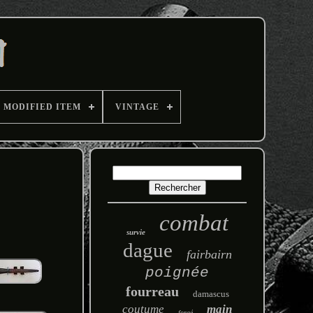
MODIFIED ITEM
VINTAGE
combat
survie
dague
fairbairn
poignée
fourreau
damascus
coutume
main
forgé