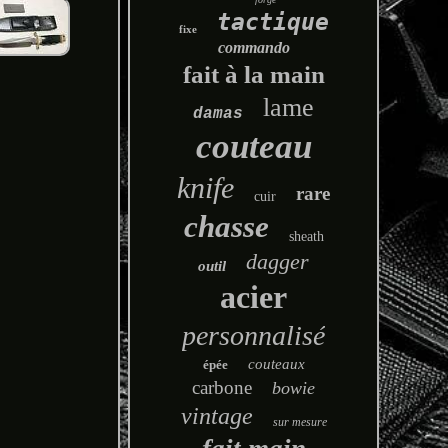
tactique
fixe
commando
fait à la main
lame
damas
couteau
knife
rare
cuir
chasse
sheath
dagger
outil
acier
personnalisé
couteaux
épée
carbone
bowie
vintage
sur mesure