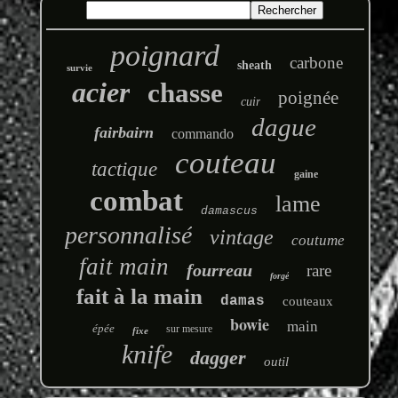
poignard
carbone
sheath
survie
acier
chasse
poignée
cuir
dague
fairbairn
commando
couteau
tactique
gaine
combat
lame
damascus
personnalisé
vintage
coutume
fait main
fourreau
rare
forgé
fait à la main
damas
couteaux
bowie
main
épée
sur mesure
fixe
knife
dagger
outil