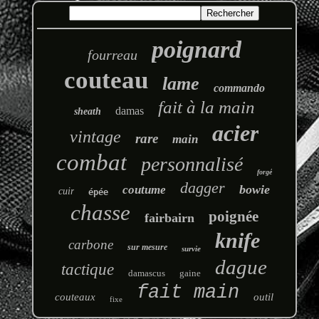
poignard
fourreau
couteau
lame
commando
fait à la main
damas
sheath
acier
vintage
rare
main
combat
personnalisé
forgé
dagger
bowie
coutume
cuir
épée
chasse
poignée
fairbairn
knife
carbone
sur mesure
survie
dague
tactique
damascus
gaine
fait main
couteaux
outil
fixe