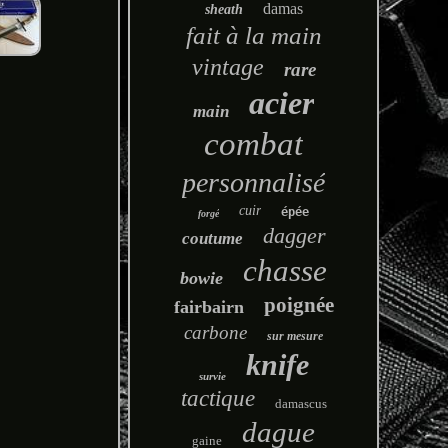
damas
sheath
fait à la main
vintage
rare
acier
main
combat
personnalisé
cuir
épée
forgé
dagger
coutume
chasse
bowie
poignée
fairbairn
carbone
sur mesure
knife
survie
tactique
damascus
dague
gaine