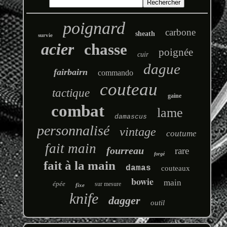
poignard
carbone
sheath
survie
acier
chasse
poignée
cuir
dague
fairbairn
commando
couteau
tactique
gaine
combat
lame
damascus
personnalisé
vintage
coutume
fait main
fourreau
rare
forgé
fait à la main
damas
couteaux
bowie
main
épée
sur mesure
fixe
knife
dagger
outil