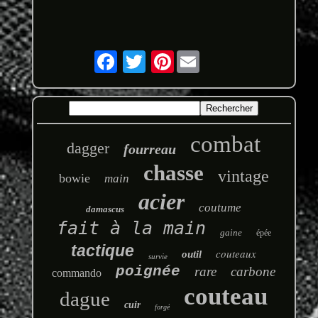
Pinterest
combat
dagger
fourreau
chasse
vintage
bowie
main
acier
coutume
damascus
fait à la main
gaine
épée
tactique
couteaux
outil
survie
poignée
rare
carbone
commando
couteau
dague
cuir
forgé