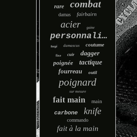
combat
rare
fairbairn
damas
acier
gaine
personnalisé
coutume
damascus
forgé
dagger
cuir
fixe
tactique
poignée
fourreau
outil
poignard
sur mesure
fait main
main
knife
carbone
commando
fait à la main