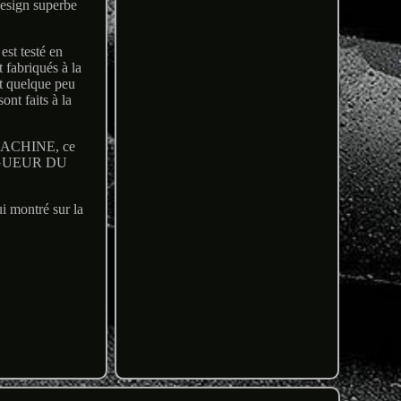
gn superbe
st testé en
t fabriqués à la
nt quelque peu
ont faits à la
A MACHINE, ce
ONGUEUR DU
 montré sur la