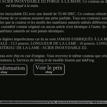
ER INOXYDABLE D2 FORGÉ À LA MAIN. Ce couteau au desi
est fabriqué à la main.
cier inoxydable D2 avec une dureté de 55-60 HRC. Ce couteau robuste e
la forme de ce couteau assurent une prise parfaite. Tous nos couteaux son
lles que la couleur et les motifs des matériaux naturels utilisés différero
considéré comme original car aucun article n'est identique à l'autre, ils s
atériaux naturels ne sont jamais identiques.
enter de légères imperfections car ils ne sont JAMAIS FABRIQUÉS À L
R TOTALE : 15,5 pouces. LONGUEUR DE LA LAME : 10 pouces. L
 MATÉRIAU DE LA LAME : ACIER INOXYDABLE D2.
étui en cuir d'origine. Vous recevrez le même couteau que celui
uteaux à. Services de listing et de modèle fournis par inkFrog.