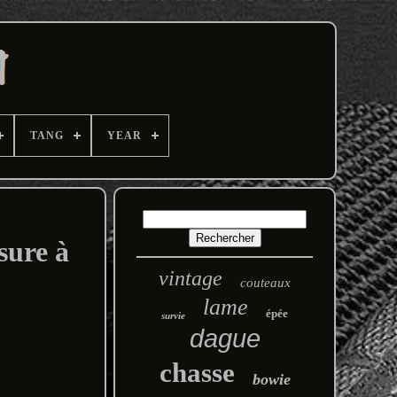
TANG
YEAR
sure à
vintage
couteaux
lame
épée
survie
dague
chasse
bowie