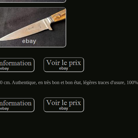
0 cm. Authentique, en très bon et bon état, légères traces d'usure, 100% 