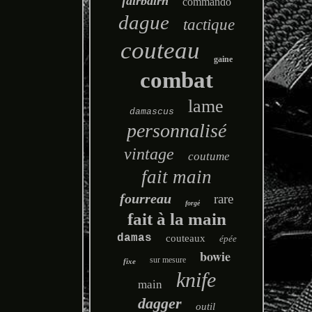
fairbairn
commando
dague
tactique
couteau
gaine
combat
lame
damascus
personnalisé
vintage
coutume
fait main
fourreau
rare
forgé
fait à la main
damas
couteaux
épée
bowie
sur mesure
fixe
knife
main
dagger
outil