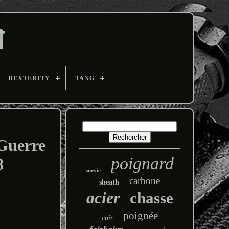
DEXTERITY
TANG
 Guerre
poignard
8
survie
carbone
sheath
acier
chasse
poignée
cuir