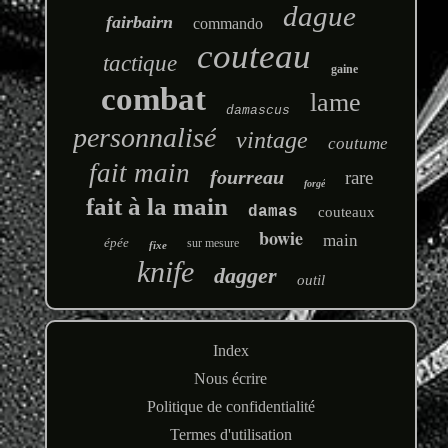
dague
fairbairn
commando
couteau
tactique
gaine
combat
lame
damascus
personnalisé
vintage
coutume
fait main
fourreau
rare
forgé
fait à la main
damas
couteaux
bowie
main
épée
sur mesure
fixe
knife
dagger
outil
Index
Nous écrire
Politique de confidentialité
Termes d'utilisation