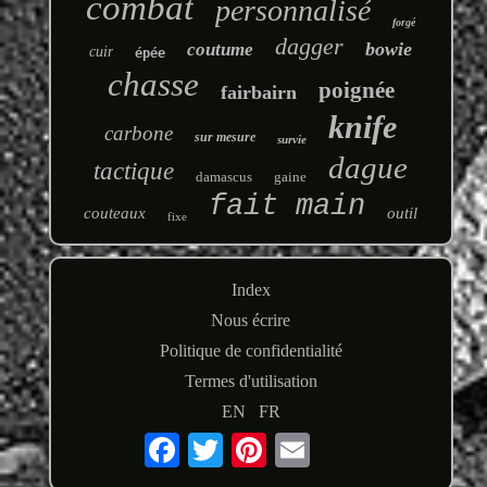
combat
personnalisé
forgé
dagger
bowie
coutume
cuir
épée
chasse
poignée
fairbairn
knife
carbone
sur mesure
survie
dague
tactique
damascus
gaine
fait main
couteaux
outil
fixe
Index
Nous écrire
Politique de confidentialité
Termes d'utilisation
EN
FR