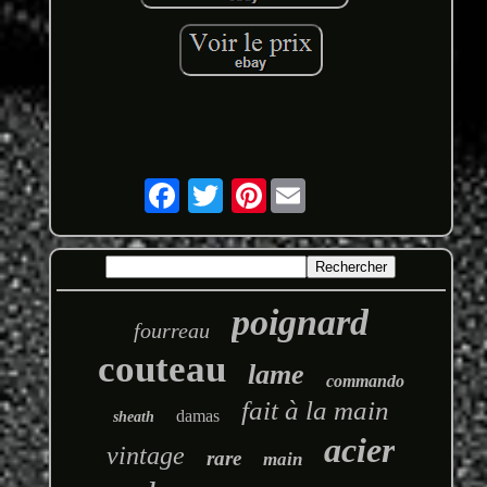
Pinterest
poignard
fourreau
couteau
lame
commando
fait à la main
damas
sheath
acier
vintage
rare
main