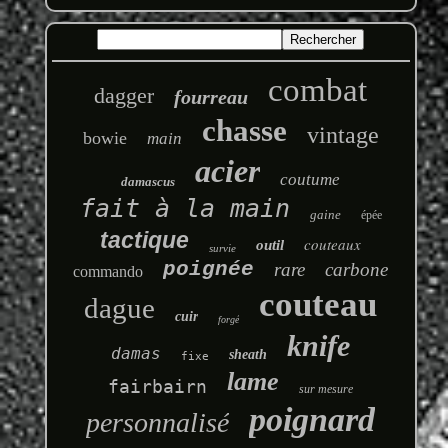
combat
dagger
fourreau
chasse
vintage
bowie
main
acier
coutume
damascus
fait à la main
gaine
épée
tactique
couteaux
outil
survie
poignée
rare
carbone
commando
couteau
dague
cuir
forgé
knife
damas
sheath
fixe
lame
fairbairn
sur mesure
poignard
personnalisé