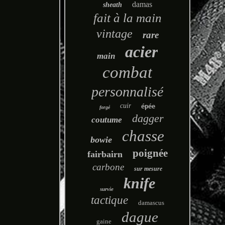
damas
sheath
fait à la main
vintage
rare
acier
main
combat
personnalisé
cuir
épée
forgé
dagger
coutume
chasse
bowie
poignée
fairbairn
carbone
sur mesure
knife
survie
tactique
damascus
dague
gaine