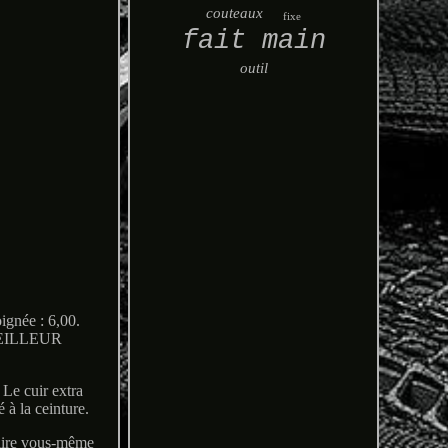
couteaux
fixe
fait main
outil
ée : 6,00.
MEILLEUR
 Le cuir extra
é à la ceinture.
faire vous-même