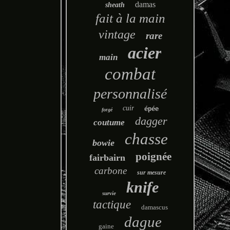
damas
sheath
fait à la main
vintage
rare
acier
main
combat
personnalisé
cuir
épée
forgé
dagger
coutume
chasse
bowie
poignée
fairbairn
carbone
sur mesure
knife
survie
tactique
damascus
dague
gaine