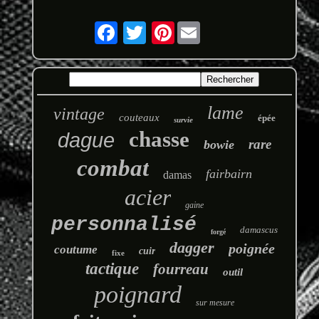
Pinterest
lame
vintage
couteaux
épée
survie
chasse
dague
rare
bowie
combat
fairbairn
damas
acier
gaine
personnalisé
damascus
forgé
dagger
poignée
coutume
cuir
fixe
tactique
fourreau
outil
poignard
sur mesure