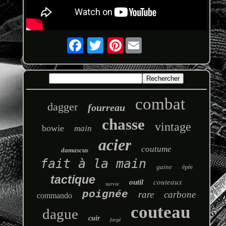
Pinterest
combat
dagger
fourreau
chasse
vintage
bowie
main
acier
coutume
damascus
fait à la main
gaine
épée
tactique
couteaux
outil
survie
poignée
rare
carbone
commando
couteau
dague
cuir
forgé