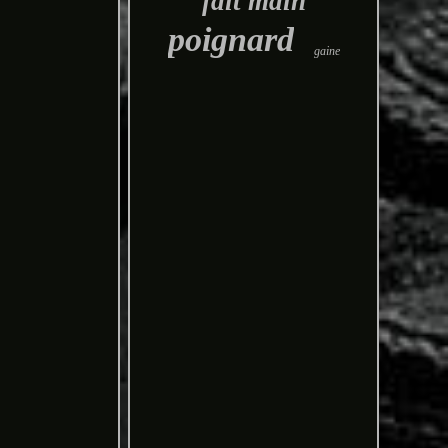
fait main
poignard
gaine