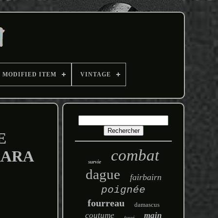
MODIFIED ITEM
VINTAGE
E
combat
RARA
survie
dague
fairbairn
poignée
fourreau
damascus
coutume
main
forgé