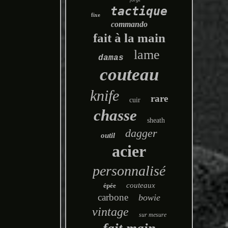
tactique
fixe
commando
fait à la main
lame
damas
couteau
knife
rare
cuir
chasse
sheath
dagger
outil
acier
personnalisé
couteaux
épée
carbone
bowie
vintage
sur mesure