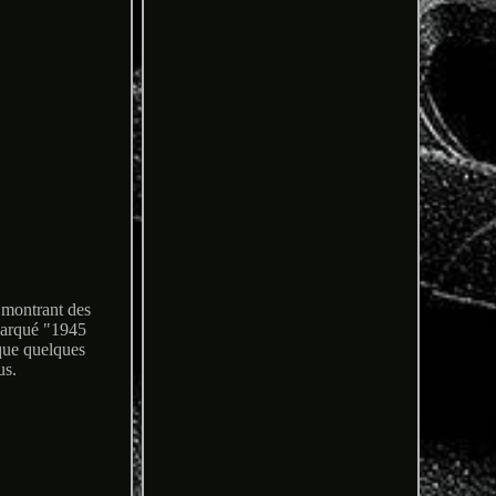
 montrant des
 marqué "1945
 que quelques
us.