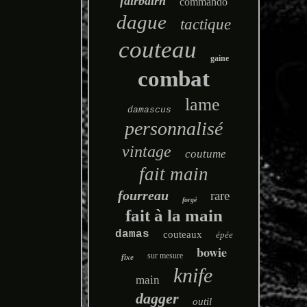
fairbairn
commando
dague
tactique
couteau
gaine
combat
lame
damascus
personnalisé
vintage
coutume
fait main
fourreau
rare
forgé
fait à la main
damas
couteaux
épée
bowie
sur mesure
fixe
knife
main
dagger
outil