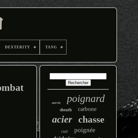
DEXTERITY
TANG
combat
poignard
survie
carbone
sheath
acier
chasse
poignée
cuir