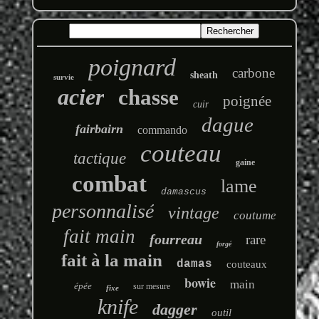
poignard
carbone
sheath
survie
acier
chasse
poignée
cuir
dague
fairbairn
commando
couteau
tactique
gaine
combat
lame
damascus
personnalisé
vintage
coutume
fait main
fourreau
rare
forgé
fait à la main
damas
couteaux
bowie
main
épée
sur mesure
fixe
knife
dagger
outil