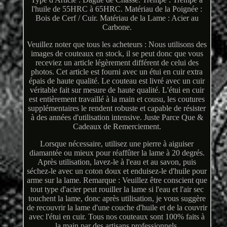
l'huile de 55HRC à 65HRC. Matériau de la Poignée :
Bois de Cerf / Cuir. Matériau de la Lame : Acier au
Carbone.
Veuillez noter que tous les acheteurs : Nous utilisons des
images de couteaux en stock, il se peut donc que vous
receviez un article légèrement différent de celui des
photos. Cet article est fourni avec un étui en cuir extra
épais de haute qualité. Le couteau est livré avec un cuir
véritable fait sur mesure de haute qualité. L'étui en cuir
est entièrement travaillé à la main et cousu, les coutures
supplémentaires le rendent robuste et capable de résister
à des années d'utilisation intensive. Juste Parce Que &
Cadeaux de Remerciement.
Lorsque nécessaire, utilisez une pierre à aiguiser
diamantée ou mieux pour réaffûter la lame à 20 degrés.
Après utilisation, lavez-le à l'eau et au savon, puis
séchez-le avec un coton doux et enduisez-le d'huile pour
arme sur la lame. Remarque : Veuillez être conscient que
tout type d'acier peut rouiller la lame si l'eau et l'air sec
touchent la lame, donc après utilisation, je vous suggère
de recouvrir la lame d'une couche d'huile et de la couvrir
avec l'étui en cuir. Tous nos couteaux sont 100% faits à
la main par des artisans professionnels.