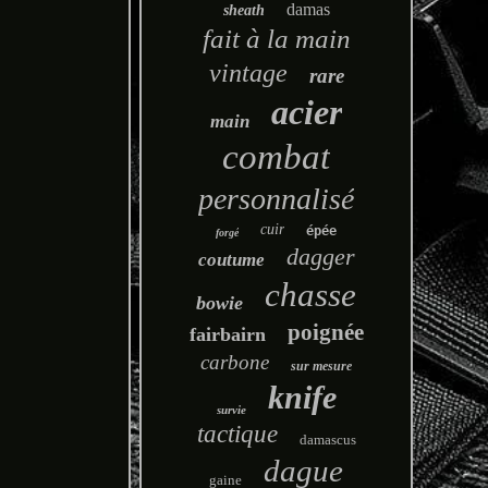
damas
sheath
fait à la main
vintage
rare
acier
main
combat
personnalisé
cuir
épée
forgé
dagger
coutume
chasse
bowie
poignée
fairbairn
carbone
sur mesure
knife
survie
tactique
damascus
dague
gaine