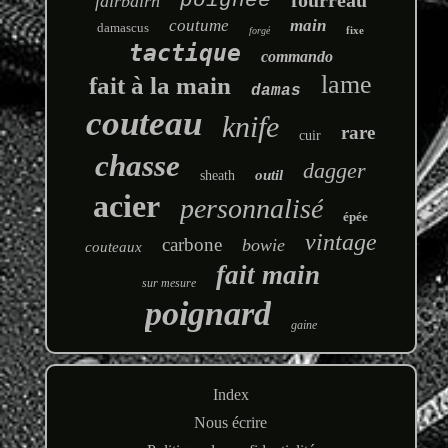
poignée
fourreau
fairbairn
coutume
main
damascus
fixe
forgé
tactique
commando
lame
fait à la main
damas
couteau
knife
rare
cuir
chasse
dagger
outil
sheath
acier
personnalisé
épée
vintage
carbone
bowie
couteaux
fait main
sur mesure
poignard
gaine
Index
Nous écrire