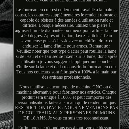
Le fourreau en cuir est entièrement travaillé à la main et
cousu, les coutures supplémentaires le rendent robuste et
capable de résister à des années d'utilisation rude et
difficile. Lorsque nécessaire, utilisez une pierre à
aiguiser humide diamantée ou mieux pour affûter la lame
à 20 degrés. Après utilisation, lavez l'article à l'eau
savonneuse puis séchez-le avec un chiffon doux et
enduisez la lame d'huile pour armes. Remarque :
Veuillez noter que tout type d'acier peut rouiller la lame
si de l'eau et de l'air sec se fixent sur la lame, donc après
utilisation je vous suggère d'appliquer une couche
d'huile sur la lame et de la recouvrir du fourreau en cuir.
Tous nos couteaux sont fabriqués à 100% à la main par
des artisans professionnels.
Nous n'utilisons aucun type de machine CNC ou de
machine alternative pour fabriquer nos articles. Chaque
produit sera unique à 100% et peut comporter des
personnalisations faites à la main qui le rendent unique.
RESTRICTION D'ÂGE : NOUS NE VENDONS PAS
DE COUTEAUX AUX PERSONNES DE MOINS
DE 18 ANS. Je vous en suis très reconnaissant.
Enfin, nous ne répondons pas à tout type de blessure,