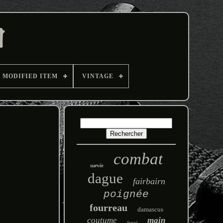
MODIFIED ITEM
VINTAGE
combat
survie
dague
fairbairn
poignée
fourreau
damascus
coutume
main
forgé