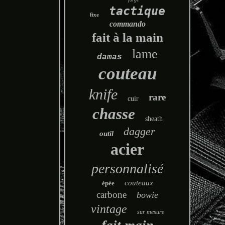
tactique
fixe
commando
fait à la main
lame
damas
couteau
knife
rare
cuir
chasse
sheath
dagger
outil
acier
personnalisé
couteaux
épée
carbone
bowie
vintage
sur mesure