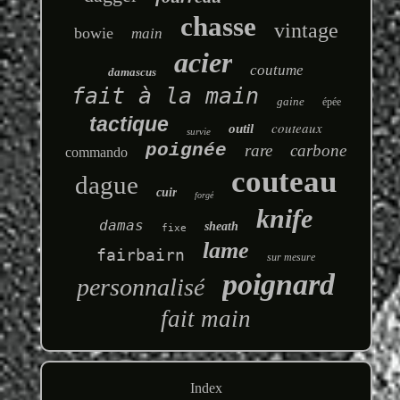
chasse
vintage
bowie
main
acier
coutume
damascus
fait à la main
gaine
épée
tactique
couteaux
outil
survie
poignée
rare
carbone
commando
couteau
dague
cuir
forgé
knife
damas
sheath
fixe
lame
fairbairn
sur mesure
poignard
personnalisé
fait main
Index