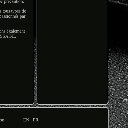
vec précaution.
 tous types de
passionnés par
tons également
ESSAGE.
ion
EN
FR