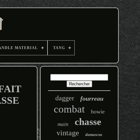
ANDLE MATERIAL
TANG
FAIT
dagger
ASSE
fourreau
combat
bowie
chasse
main
vintage
damascus