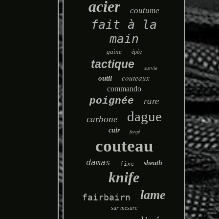
acier
coutume
fait à la
main
gaine
épée
tactique
survie
couteaux
outil
commando
poignée
rare
dague
carbone
cuir
forgé
couteau
damas
sheath
fixe
knife
lame
fairbairn
sur mesure