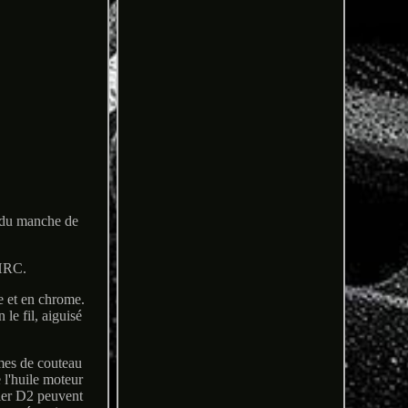
r du manche de
 HRC.
 et en chrome.
le fil, aiguisé
mes de couteau
e l'huile moteur
cier D2 peuvent