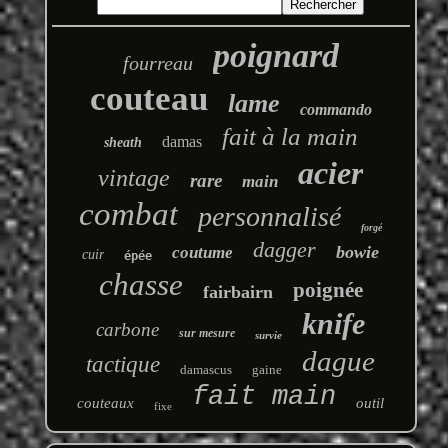
poignard
fourreau
couteau
lame
commando
fait à la main
damas
sheath
acier
vintage
rare
main
combat
personnalisé
forgé
dagger
bowie
coutume
cuir
épée
chasse
poignée
fairbairn
knife
carbone
sur mesure
survie
dague
tactique
damascus
gaine
fait main
couteaux
outil
fixe