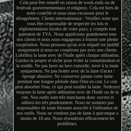
Cela peut être retardé en raison de week-ends ou de
festivals gouvernementaux et religieux. Cela est hors de
notre contrôle et nous nous excusons pour le
désagrément. Clients internationaux : Veuillez noter que
vous êtes responsable de respecter les lois et
réglementations locales de votre pays, y compris tout
paiement de TVA. Nous apprécions grandement tous
nos clients et nous nous engageons à fournir une pleine
coopération. Nous pensons qu'un avis négatif est justifié
uniquement si nous ne coopérons pas avec nos clients.
Lubrifiez la lame avec de l'huile après chaque utilisation.
Gardez-la propre et sèche pour éviter la contamination et
la rouille. Ne pas laver au lave-vaisselle, laver à la main
uniquement. Ne pas frotter avec de la laine d'acier /
éponge abrasive. Ne conservez jamais votre lame
pendant une longue période dans l'étui en cuir. Le cuir
peut absorber l'eau, ce qui peut rouiller la lame. Nettoyez
toujours la lame après utilisation avec de l'huile ou de la
cire. Nos outils sont très tranchants donc ouvrez et
utilisez-les très prudemment. Nous ne sommes pas
responsables de toute blessure associée à l'utilisation de
nos outils. Nous ne vendons pas de lame à quiconque a
moins de 18 ans. Nous résoudrons efficacement les
problèmes.