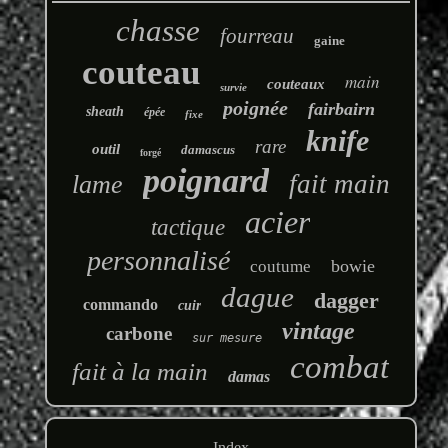
chasse
fourreau
gaine
couteau
main
couteaux
survie
poignée
fairbairn
sheath
épée
fixe
knife
rare
outil
damascus
forgé
poignard
fait main
lame
acier
tactique
personnalisé
bowie
coutume
dague
dagger
commando
cuir
vintage
carbone
sur mesure
combat
fait à la main
damas
Index