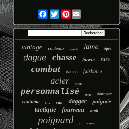
Pinterest
lame
vintage
couteaux
épée
survie
chasse
dague
rare
bowie
combat
fairbairn
damas
acier
gaine
personnalisé
damascus
forgé
dagger
poignée
coutume
cuir
fixe
tactique
fourreau
outil
poignard
sur mesure