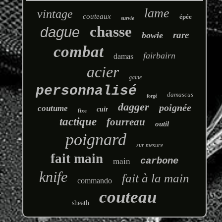
lame
vintage
couteaux
épée
survie
chasse
dague
rare
bowie
combat
fairbairn
damas
acier
gaine
personnalisé
damascus
forgé
dagger
poignée
coutume
cuir
fixe
tactique
fourreau
outil
poignard
sur mesure
fait main
carbone
main
knife
fait à la main
commando
couteau
sheath