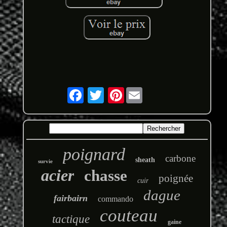
Pinterest
poignard
carbone
sheath
survie
acier
chasse
poignée
cuir
dague
fairbairn
commando
couteau
tactique
gaine