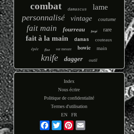
combat
lame
damascus
personnalisé
vintage
coutume
fait main
fourreau
rare
forgé
fait à la main
damas
couteaux
bowie
main
épée
sur mesure
fixe
knife
dagger
outil
Index
Nous écrire
Politique de confidentialité
Termes d'utilisation
EN
FR