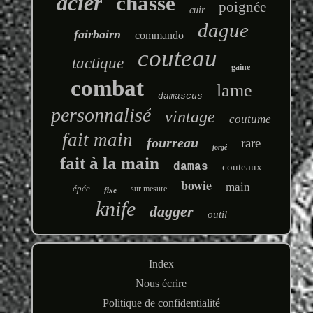
acier
chasse
poignée
cuir
dague
fairbairn
commando
couteau
tactique
gaine
combat
lame
damascus
personnalisé
vintage
coutume
fait main
fourreau
rare
forgé
fait à la main
damas
couteaux
bowie
main
épée
sur mesure
fixe
knife
dagger
outil
Index
Nous écrire
Politique de confidentialité