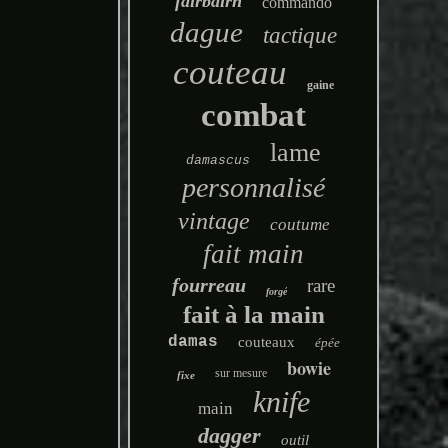
fairbairn
commando
dague
tactique
couteau
gaine
combat
lame
damascus
personnalisé
vintage
coutume
fait main
fourreau
rare
forgé
fait à la main
damas
couteaux
épée
bowie
sur mesure
fixe
knife
main
dagger
outil