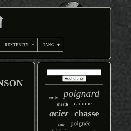
DEXTERITY
TANG
KINSON
poignard
survie
carbone
sheath
acier
chasse
poignée
cuir