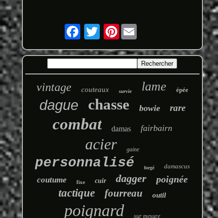
Pinterest
lame
vintage
couteaux
épée
survie
chasse
dague
rare
bowie
combat
fairbairn
damas
acier
gaine
personnalisé
damascus
forgé
dagger
poignée
coutume
cuir
fixe
tactique
fourreau
outil
poignard
sur mesure