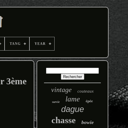
TANG
YEAR
r 3ème
vintage
couteaux
lame
épée
survie
dague
chasse
bowie