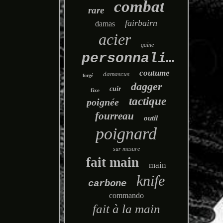
combat
rare
fairbairn
damas
acier
gaine
personnalisé
coutume
damascus
forgé
dagger
cuir
fixe
tactique
poignée
fourreau
outil
poignard
sur mesure
fait main
main
knife
carbone
commando
fait à la main