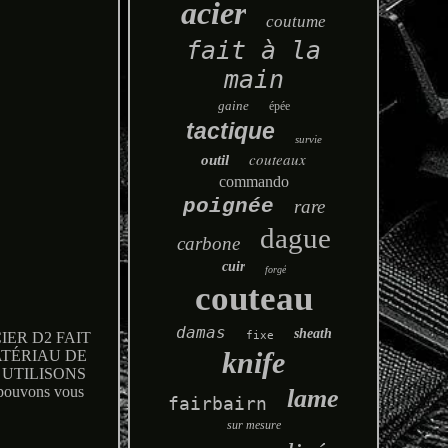
acier
coutume
fait à la
main
gaine
épée
tactique
survie
couteaux
outil
commando
poignée
rare
dague
carbone
cuir
forgé
couteau
damas
sheath
fixe
ER D2 FAIT
knife
ATÉRIAU DE
 UTILISONS
ouvons vous
lame
fairbairn
sur mesure