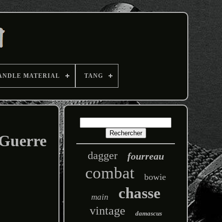
ANDLE MATERIAL
TANG
 Guerre
dagger
fourreau
combat
bowie
chasse
main
vintage
damascus