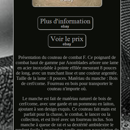
Présentation du couteau de combat F. Ce poignard de
combat haut de gamme par Anonblades arbore une lame
en acier inoxydable à pointe effilée mesurant 8 pouces
de long, avec un tranchant lisse et une couleur argentée.
Taille de la lame : 8 pouces. Matériau du manche : Bois
de cerf/corne. Fourreau en bois pour transporter le
couteau n'importe où.
Le manche est fait de matériau naturel de bois de
cerf/corne, avec une garde et un pommeau en laiton,
ajoutant à son design exquis. Ce couteau fait main est
parfait pour la chasse, le combat, le lancer ou la
collection, et est livré avec un fourreau inclus. Son
manche à queue de rat et sa dextérité ambidextre le
rendent facile à manipuler, tandis que son pays/région de