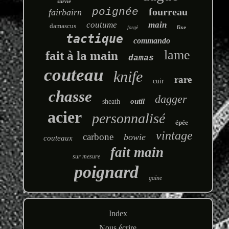
survie
poignée
fourreau
fairbairn
coutume
main
damascus
fixe
forgé
tactique
commando
lame
fait à la main
damas
couteau
knife
rare
cuir
chasse
dagger
outil
sheath
acier
personnalisé
épée
vintage
carbone
bowie
couteaux
fait main
sur mesure
poignard
gaine
Index
Nous écrire