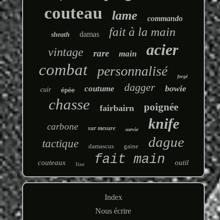
couteau
lame
commando
fait à la main
damas
sheath
acier
vintage
rare
main
combat
personnalisé
forgé
dagger
bowie
coutume
cuir
épée
chasse
poignée
fairbairn
knife
carbone
sur mesure
survie
dague
tactique
damascus
gaine
fait main
couteaux
outil
fixe
Index
Nous écrire