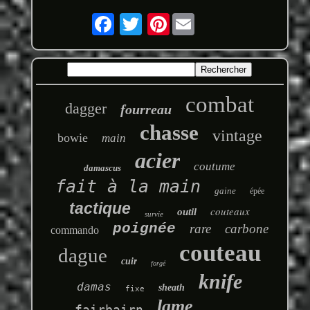
Pinterest
combat
dagger
fourreau
chasse
vintage
bowie
main
acier
coutume
damascus
fait à la main
gaine
épée
tactique
couteaux
outil
survie
poignée
rare
carbone
commando
couteau
dague
cuir
forgé
knife
damas
sheath
fixe
lame
fairbairn