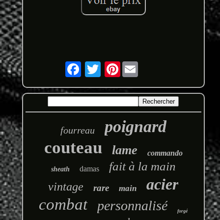
Pinterest
poignard
fourreau
couteau
lame
commando
fait à la main
damas
sheath
acier
vintage
rare
main
combat
personnalisé
forgé