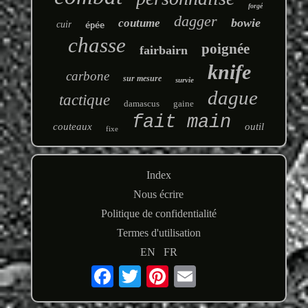
forgé
dagger
bowie
coutume
cuir
épée
chasse
poignée
fairbairn
knife
carbone
sur mesure
survie
dague
tactique
damascus
gaine
fait main
couteaux
outil
fixe
Index
Nous écrire
Politique de confidentialité
Termes d'utilisation
EN
FR