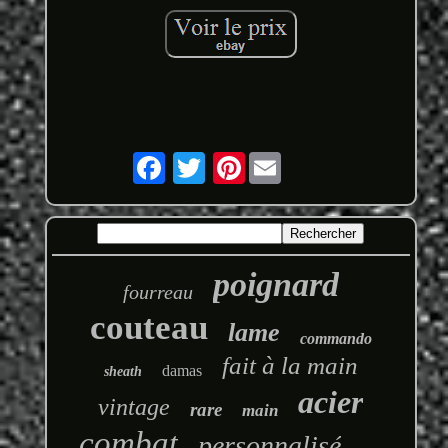
Pinterest
poignard
fourreau
couteau
lame
commando
fait à la main
damas
sheath
acier
vintage
rare
main
combat
personnalisé