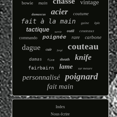
chasse
vintage
bowie
main
acier
coutume
damascus
fait à la main
gaine
épée
tactique
couteaux
outil
survie
poignée
rare
carbone
commando
couteau
dague
cuir
forgé
knife
damas
sheath
fixe
lame
fairbairn
sur mesure
poignard
personnalisé
fait main
Index
Nous écrire