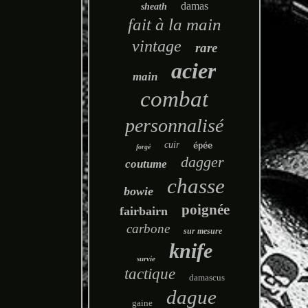
damas
sheath
fait à la main
vintage
rare
acier
main
combat
personnalisé
cuir
épée
forgé
dagger
coutume
chasse
bowie
poignée
fairbairn
carbone
sur mesure
knife
survie
tactique
damascus
dague
gaine