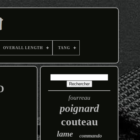
OVERALL LENGTH
TANG
D
fourreau
poignard
couteau
lame
commando