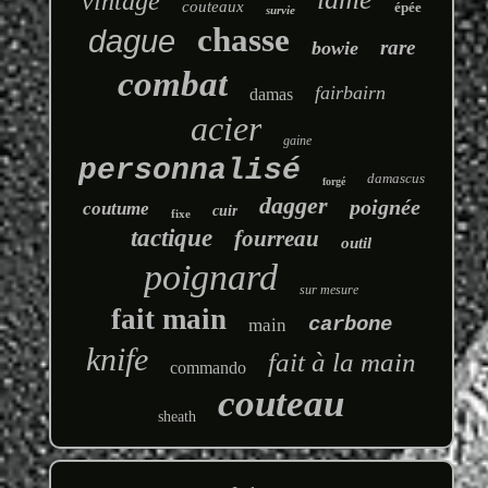
vintage
couteaux
épée
survie
chasse
dague
rare
bowie
combat
fairbairn
damas
acier
gaine
personnalisé
damascus
forgé
dagger
poignée
coutume
cuir
fixe
tactique
fourreau
outil
poignard
sur mesure
fait main
carbone
main
knife
fait à la main
commando
couteau
sheath