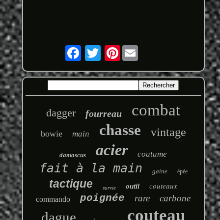
Pinterest
combat
dagger
fourreau
chasse
vintage
bowie
main
acier
coutume
damascus
fait à la main
gaine
épée
tactique
couteaux
outil
survie
poignée
rare
carbone
commando
couteau
dague