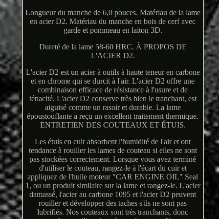
Longueur du manche de 6,0 pouces. Matériau de la lame
en acier D2. Matériau du manche en bois de cerf avec
garde et pommeau en laiton 3D.
Dureté de la lame 58-60 HRC. À PROPOS DE
L'ACIER D2.
L'acier D2 est un acier à outils à haute teneur en carbone
et en chrome qui se durcit à l'air. L'acier D2 offre une
combinaison efficace de résistance à l'usure et de
ténacité. L'acier D2 conserve très bien le tranchant, est
aiguisé comme un rasoir et durable. La lame
époustouflante a reçu un excellent traitement thermique.
ENTRETIEN DES COUTEAUX ET ÉTUIS.
Les étuis en cuir absorbent l'humidité de l'air et ont
tendance à rouiller les lames de couteau si elles ne sont
pas stockées correctement. Lorsque vous avez terminé
d'utiliser le couteau, rangez-le à l'écart du cuir et
appliquez de l'huile moteur "CAR ENGINE OIL" Seal
1, ou un produit similaire sur la lame et rangez-le. L'acier
damassé, l'acier au carbone 1095 et l'acier D2 peuvent
rouiller et développer des taches s'ils ne sont pas
lubrifiés. Nos couteaux sont très tranchants, donc