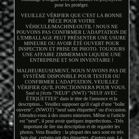
pour les protéger.
VEUILLEZ VÉRIFIER QUE C'EST LA BONNE
PIÈCE POUR VOTRE
VÉHICULE/MACHINE/OUTIL ! NOUS NE
POUVONS PAS CONFIRMER L'ADAPTATION DE
L'EMBALLAGE PEUT PRÉSENTER UNE USURE
MINEURE OU AVOIR ÉTÉ OUVERT POUR
INSPECTION ET PRISE DE PHOTO. TOUJOURS
UNE AFFAIRE ZIMMERMAN LIQUIDE UNE
ENTREPRISE ET SON INVENTAIRE !
MALHEUREUSEMENT, NOUS N'AVONS PAS DE
SYSTÈME DISPONIBLE POUR TESTER OU
CONFIRMER L'ADAPTATION, VEUILLEZ
VÉRIFIER QU'IL FONCTIONNERA POUR VOUS.
Sauf si j'écris "NEUF" (NWT) "NEUF AVEC
ÉTIQUETTES" dans le titre de l'annonce et la
description... Veuillez supposer qu'il s'agit d'une "boîte
ouverte", (NWOT) "neuf sans étiquettes" ou d'occasion.
Attendez-vous à des usures mineures. Même si l'article
est "neuf", il peut avoir quelques imperfections. -Très
important de lire ma description et de regarder les
photos. Vera Bradley : la plupart des sacs sont en très
bon état, certains ont des étiquettes, d'autres non. La