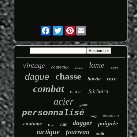
Pinterest
lame
vintage
couteaux
épée
survie
chasse
dague
rare
bowie
combat
fairbairn
damas
acier
gaine
personnalisé
damascus
forgé
dagger
poignée
coutume
cuir
fixe
tactique
fourreau
outil