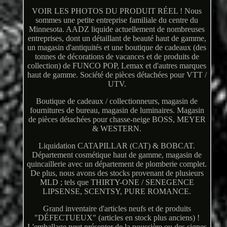
VOIR LES PHOTOS DU PRODUIT RÉEL ! Nous
sommes une petite entreprise familiale du centre du
Minnesota. AADZ liquide actuellement de nombreuses
entreprises, dont un détaillant de beauté haut de gamme,
un magasin d'antiquités et une boutique de cadeaux (des
tonnes de décorations de vacances et de produits de
collection) de FUNCO POP, Lemax et d'autres marques
haut de gamme. Société de pièces détachées pour VTT /
UTV.
Boutique de cadeaux / collectionneurs, magasin de
fournitures de bureau, magasin de luminaires. Magasin
de pièces détachées pour chasse-neige BOSS, MEYER
& WESTERN.
Liquidation CATAPILLAR (CAT) & BOBCAT.
Département cosmétique haut de gamme, magasin de
quincaillerie avec un département de plomberie complet.
De plus, nous avons des stocks provenant de plusieurs
MLD ; tels que THIRTY-ONE / SENEGENCE
LIPSENSE, SCENTSY, PURE ROMANCE.
Grand inventaire d'articles neufs et de produits
"DÉFECTUEUX" (articles en stock plus anciens) !
L'emballage peut présenter de la poussière ou des signes