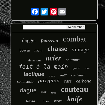
Pinterest
combat
dagger
fourreau
chasse
vintage
bowie
main
acier
coutume
damascus
fait à la main
gaine
épée
tactique
couteaux
outil
survie
poignée
rare
carbone
commando
couteau
dague
cuir
forgé
knife
damas
sheath
fixe