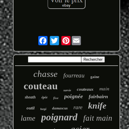
Pinterest
chasse
fourreau
gaine
couteau
main
couteaux
survie
poignée
fairbairn
sheath
épée
fixe
knife
rare
outil
damascus
forgé
poignard
fait main
lame
acier