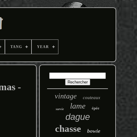
TANG
YEAR
mas -
vintage
couteaux
lame
épée
survie
dague
chasse
bowie