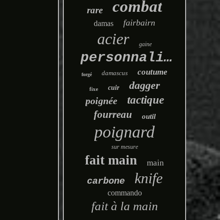
combat
rare
fairbairn
damas
acier
gaine
personnalisé
coutume
damascus
forgé
dagger
cuir
fixe
tactique
poignée
fourreau
outil
poignard
sur mesure
fait main
main
knife
carbone
commando
fait à la main