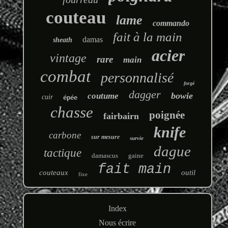
couteau
lame
commando
fait à la main
damas
sheath
acier
vintage
rare
main
combat
personnalisé
forgé
dagger
bowie
coutume
cuir
épée
chasse
poignée
fairbairn
knife
carbone
sur mesure
survie
dague
tactique
damascus
gaine
fait main
couteaux
outil
fixe
Index
Nous écrire