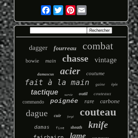
Pinterest
combat
dagger
fourreau
chasse
vintage
bowie
main
acier
coutume
damascus
fait à la main
gaine
épée
tactique
couteaux
outil
survie
poignée
rare
carbone
commando
couteau
dague
cuir
forgé
knife
damas
sheath
fixe
lame
fairbairn
sur mesure