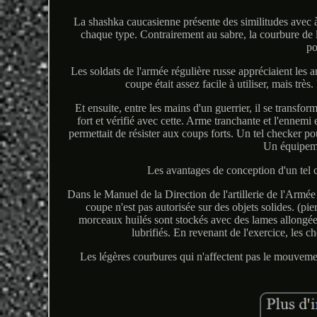
La shashka caucasienne présente des similitudes avec à
chaque type. Contrairement au sabre, la courbure de l
po
Les soldats de l'armée régulière russe appréciaient les
coupe était assez facile à utiliser, mais trè
Et ensuite, entre les mains d'un guerrier, il se transf
fort et vérifié avec cette. Arme tranchante et l'ennemi
permettait de résister aux coups forts. Un tel checker pou
Un équipemen
Les avantages de conception d'un tel c
Dans le Manuel de la Direction de l'artillerie de l'Armé
coupe n'est pas autorisée sur des objets solides. (pi
morceaux huilés sont stockés avec des lames allongé
lubrifiés. En revenant de l'exercice, les c
Les légères courbures qui n'affectent pas le mouvemen