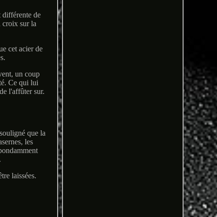
 différente de
croix sur la
ue cet acier de
s.
uvent, un coup
té. Ce qui lui
e l'affûter sur.
 souligné que la
asernes, les
 abondamment
.
tre laissées.