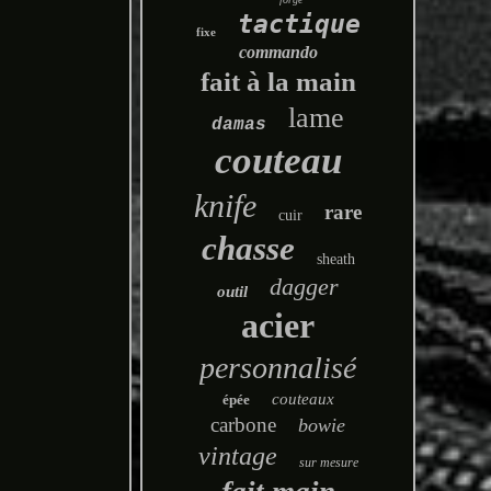
tactique
fixe
commando
fait à la main
lame
damas
couteau
knife
rare
cuir
chasse
sheath
dagger
outil
acier
personnalisé
couteaux
épée
carbone
bowie
vintage
sur mesure