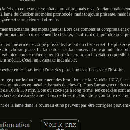
 la fois un couteau de combat et un sabre, mais reste fondamentalement
a lame du checker est moins prononcée, mais toujours présente, mais la 
ignée est complètement absente.
 armes tranchantes des montagnards. Lors des combats et comprenaient q
s. Pour manipuler correctement le checker, il suffisait d'apprendre quelque
ormait en une arme de coupe puissante. Le but du checker est. Le plus so
 est touché sur place. La lame du shashka conservait une grande flexibili
vait bien couper même dans. Et sur le terrain, où il n'était pas possible d
t spécial, c'était un avantage indéniable.
hecker en font vraiment l'une des plus. Lames efficaces de l'histoire.
e rouge pour le fonctionnement des brouillons de la. Modèle 1927, il est
erres, munitions en métal et harnais de cheval). Dans l'arrangement des c
es de 100 à 150 mm. Lors du stockage à long terme, les checkers sont
heckers sont essuyés à sec. Lors de la vérification de la courbure de l'œil
t de la lame dans le fourreau et ne peuvent pas être corrigées peuvent ê