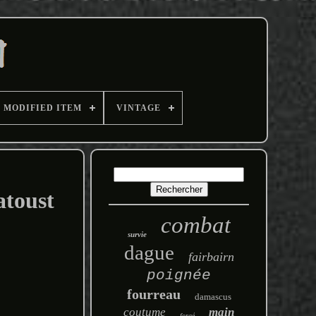
MODIFIED ITEM
VINTAGE
atoust
combat
survie
dague
fairbairn
poignée
fourreau
damascus
coutume
main
forgé