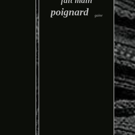
fait main
poignard
gaine